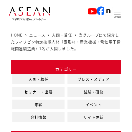
メ
イ
MENU
ン
コ
HOME
ニュース
入国・着任
当グループにて紹介し
ン
たフィリピン特定技能人材（素形材・産業機械・電気電子情
テ
報関連製造業）1名が入国しました。
ン
ツ
カテゴリー
へ
入国・着任
プレス・メディア
移
動
セミナー・出展
試験・研修
来客
イベント
会社情報
サイト更新