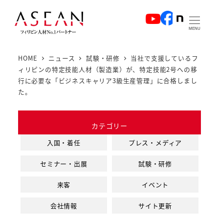
メ
イ
MENU
ン
コ
HOME
ニュース
試験・研修
当社で支援しているフ
ン
ィリピンの特定技能人材（製造業）が、特定技能2号への移
テ
行に必要な「ビジネスキャリア3級生産管理」に合格しまし
ン
た。
ツ
へ
カテゴリー
移
入国・着任
プレス・メディア
動
セミナー・出展
試験・研修
来客
イベント
会社情報
サイト更新