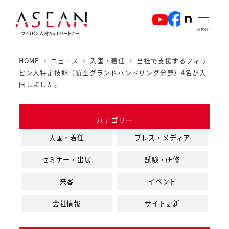
メ
イ
MENU
ン
コ
HOME
ニュース
入国・着任
当社で支援するフィリ
ン
ピン人特定技能（航空グランドハンドリング分野）4名が入
テ
国しました。
ン
ツ
カテゴリー
へ
入国・着任
プレス・メディア
移
動
セミナー・出展
試験・研修
来客
イベント
会社情報
サイト更新