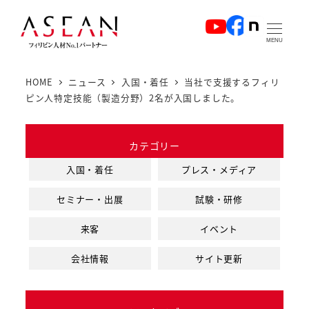
メ
イ
MENU
ン
コ
HOME
ニュース
入国・着任
当社で支援するフィリ
ン
ピン人特定技能（製造分野）2名が入国しました。
テ
ン
カテゴリー
ツ
へ
入国・着任
プレス・メディア
移
セミナー・出展
試験・研修
動
来客
イベント
会社情報
サイト更新