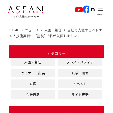
メ
イ
MENU
ン
コ
HOME
ニュース
入国・着任
当社で支援するベトナ
ン
ム人技能実習生（塗装）3名が入国しました。
テ
ン
カテゴリー
ツ
へ
入国・着任
プレス・メディア
移
セミナー・出展
試験・研修
動
来客
イベント
会社情報
サイト更新