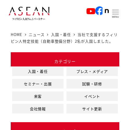
メ
イ
MENU
ン
コ
HOME
ニュース
入国・着任
当社で支援するフィリ
ン
ピン人特定技能（自動車整備分野）2名が入国しました。
テ
ン
カテゴリー
ツ
へ
入国・着任
プレス・メディア
移
セミナー・出展
試験・研修
動
来客
イベント
会社情報
サイト更新