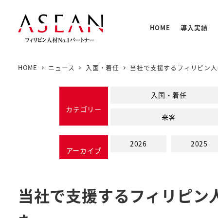
メ
イ
HOME
導入実績
ン
コ
ン
HOME
ニュース
入国・着任
当社で支援するフィリピン人
テ
人材の
PNTC
支援体
教育プ
基本情
ン
入国・着任
PNTC
ツ
カテゴリー
来客
へ
移
2026
2025
動
アーカイブ
当社で支援するフィリピン