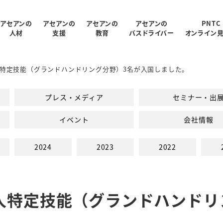
アセアンの
アセアンの
アセアンの
アセアンの
PNTC
人材
支援
教育
バスドライバー
オンライン
特定技能（グランドハンドリング分野）3名が入国しました。
受入状況
概要
制
ログラム
報
支援内容
アクセス
PNTC紹介ムービー
教育スタッフ紹介
人材データ統計
関連会社
PNTCの教育について
AGARUについて
会社パンフレッ
プレス・メディア
セミナー・出
での生活
PNTCの教育費
イベント
会社情報
2024
2023
2022
人特定技能（グランドハンドリ