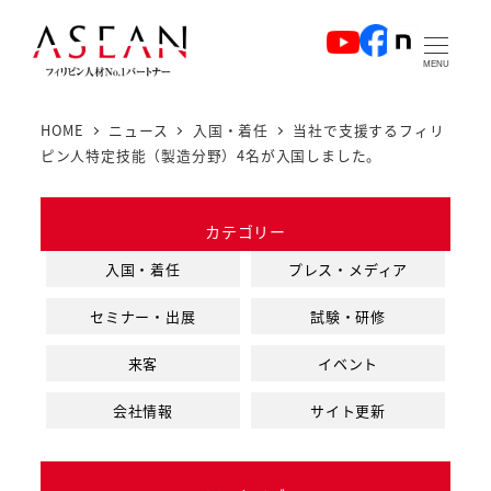
メ
イ
MENU
ン
コ
HOME
ニュース
入国・着任
当社で支援するフィリ
ン
ピン人特定技能（製造分野）4名が入国しました。
テ
ン
カテゴリー
ツ
へ
入国・着任
プレス・メディア
移
セミナー・出展
試験・研修
動
来客
イベント
会社情報
サイト更新