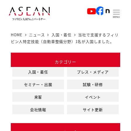
メ
イ
MENU
ン
コ
HOME
ニュース
入国・着任
当社で支援するフィリ
ン
ピン人特定技能（自動車整備分野）1名が入国しました。
テ
ン
カテゴリー
ツ
へ
入国・着任
プレス・メディア
移
セミナー・出展
試験・研修
動
来客
イベント
会社情報
サイト更新