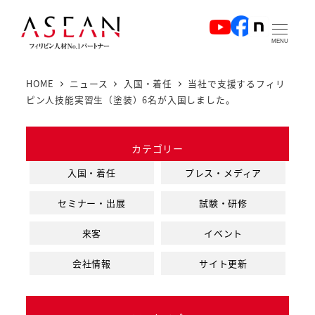
メ
イ
MENU
ン
コ
HOME
ニュース
入国・着任
当社で支援するフィリ
ン
ピン人技能実習生（塗装）6名が入国しました。
テ
ン
カテゴリー
ツ
へ
入国・着任
プレス・メディア
移
セミナー・出展
試験・研修
動
来客
イベント
会社情報
サイト更新